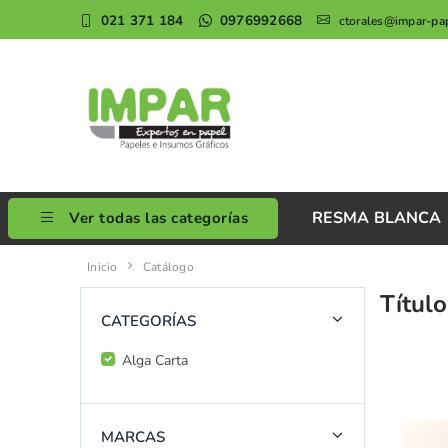
021 371 184
0976992668
ctorales@impar-pa
RESMA BLANCA
Ver todas las categorías
Inicio
Catálogo
Título
CATEGORÍAS
Alga Carta
MARCAS